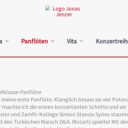
a
Panflöten
Vita
Konzertrei
elklasse-Panflöte
h meine erste Panflöte. Klanglich besass sie viel Poten
hr machte ich die ersten konzertanten Schritte und wi
ter und Zamfir-Kollege Simion Stanciu Syrinx staunte 
nd den Türkischen Marsch (W.A. Mozart) spielte! Mit d