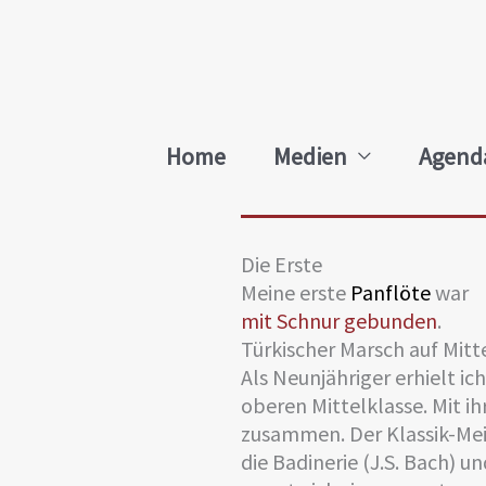
Zum
Inhalt
springen
Home
Medien
Agend
Die Erste
Meine erste
Panflöte
war
mit Schnur gebunden
.
Türkischer Marsch auf Mitt
Als Neunjähriger erhielt ic
oberen Mittelklasse. Mit i
zusammen. Der Klassik-Meis
die Badinerie (J.S. Bach) u