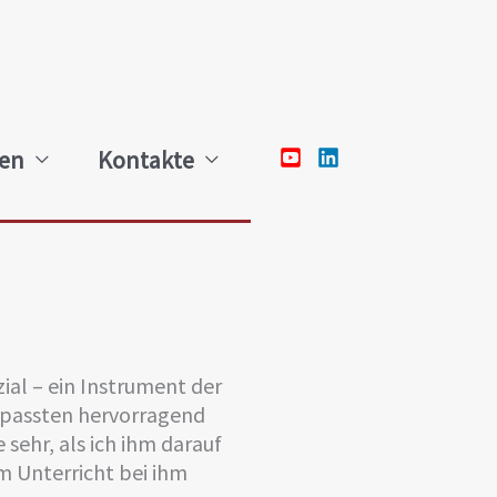
hen
Kontakte
zial – ein Instrument der
r passten hervorragend
sehr, als ich ihm darauf
em Unterricht bei ihm