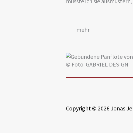
musste ich sie ausmustern, 
mehr
Verwendung:
Alt-
© Foto: GABRIEL DESIGN
Hersteller:
Sant
Modell:
Alt-
Material:
Fran
Sehr
Copyright © 2026 Jonas Je
obe
Bauart:
Einz