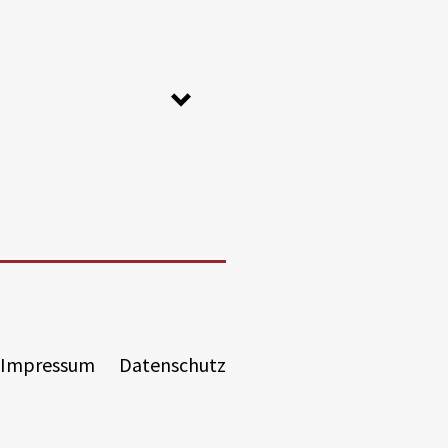
rt
eale Wandstärken;
Impressum
Datenschutz
ur