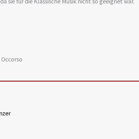
da sie für die Klassische Musik nicht so geeignet war.
Panflöte als Allround-Instrument
i Occorso
Panflöte gebunden, Baujahr Mitte1990.
zösischer Bambus, nicht geschält und nicht ausgeboh
 leichtes Material: Unten dickwandig; in der Mitte id
nzer
n zu dünnwandig.
elrohre abgelängt, mittels Holzblende und Hanfschn